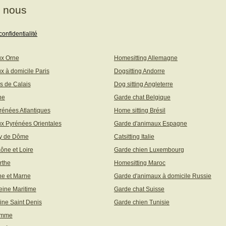
à nous
confidentialité
ux Orne
Homesitting Allemagne
x à domicile Paris
Dogsitting Andorre
s de Calais
Dog sitting Angleterre
ne
Garde chat Belgique
rénées Atlantiques
Home sitting Brésil
x Pyrénées Orientales
Garde d'animaux Espagne
uy de Dôme
Catsitting Italie
aône et Loire
Garde chien Luxembourg
rthe
Homesitting Maroc
ne et Marne
Garde d'animaux à domicile Russie
eine Maritime
Garde chat Suisse
ine Saint Denis
Garde chien Tunisie
omme