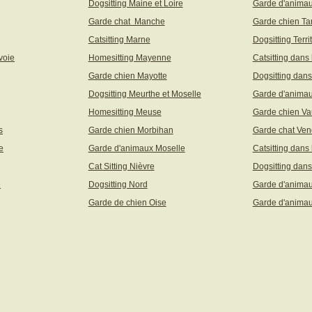
Dogsitting Maine et Loire
Garde d'animau
Garde chat Manche
Garde chien Ta
Catsitting Marne
Dogsitting Terri
voie
Homesitting Mayenne
Catsitting dans
Garde chien Mayotte
Dogsitting dans
Dogsitting Meurthe et Moselle
Garde d'animau
Homesitting Meuse
Garde chien Va
s
Garde chien Morbihan
Garde chat Ve
e
Garde d'animaux Moselle
Catsitting dans
Cat Sitting Nièvre
Dogsitting dans
e
Dogsitting Nord
Garde d'animau
Garde de chien Oise
Garde d'animau