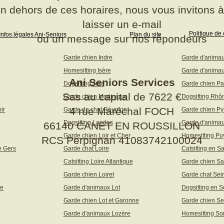
n dehors de ces horaires, nous vous invitons 
laisser un e-mail
Politique de 
Infos légales Ani-Seniors
Plan du site
ou un message sur nos répondeurs
Garde chien Indre
Garde d'anima
Homesitting Isère
Garde d'animau
Ani Seniors Services
Dogsitting Jura
Garde chien Pa
Sas au capital de 7622 €
Garde chien Martinique
Dogsitting Rhô
4 rue Maréchal FOCH
ir
Garde de chat Réunion
Garde chien Py
Dogsitting Landes
Garde d'animau
66140 CANET EN ROUSSILLON
Garde chien Loir et Cher
Homesitting P
RCS Perpignan 41083742100024
e Gers
Garde chat Loire
Catsitting en S
Catsitting Loire Atlantique
Garde chien Sa
Garde chien Loiret
Garde chat Sei
ne
Garde d'animaux Lot
Dogsitting en S
Garde chien Lot et Garonne
Garde chien Se
Garde d'animaux Lozère
Homesitting S