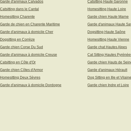
Garde d'animaux Calvados
Catsitting Haute Garonne
Catsitting dans le Cantal
Homesitting Haute Loire
Homesitting Charente
Garde chien Haute Marne
Garde de chien en Charente Maritime
Garde d'animaux Haute Sa
Garde d'animaux à domicile Cher
Dogsitting Haute Saône
Dogsitting en Corrèze
Homesitting Haute Vienne
Garde chien Corse Du Sud
Garde chat Hautes Alpes
Garde d'animaux à domicile Creuse
Cat Sitting Hautes Pyrénée
Catsitting en Côte d'Or
Garde chien Hauts de Sein
Garde chien Côtes d'Armor
Garde d'animaux Hérault
Homesitting Deux Sèvres
Dog Sitting en Ille et Vilain
Garde d'animaux à domicile Dordogne
Garde chien Indre et Loire