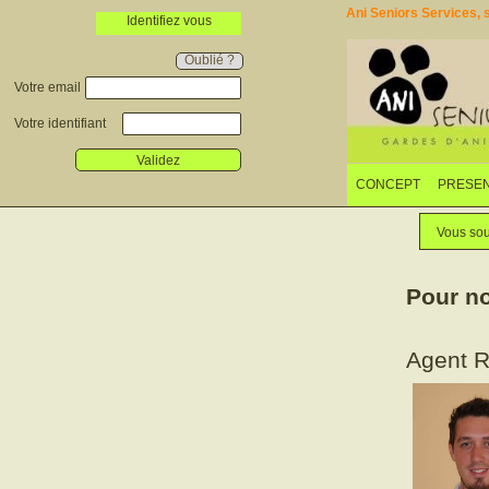
Ani Seniors Services, s
Identifiez vous
Oublié ?
Votre email
Votre identifiant
Validez
CONCEPT
PRESEN
Vous sou
Pour no
Agent 