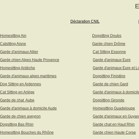
E
Déclaration CNIL
Homesitting Ain
Dogsitting Doubs
Catsitting Aisne
Garde chien Drôme
Garde d'animaux Allier
Cat Sitting Essonne
Garde chien Alpes Haute Provence
Garde d'animaux Eure
Homesitting Ardèche
Garde d'animaux Eure et Lo
Garde d'animaux alpes maritimes
Dogsitting Finistère
Dog Sitting en Ardennes
Garde de chien Gard
Cat Sitting en Ariège
Garde d'animaux à domicil
Garde de chat Aube
Dogsitting Gironde
Garde d'animaux à domicile Aude
Homesitting Guadeloupe
Garde de chien aveyron
Garde d'animaux en Guya
Dogsitting Bas Rhin
Garde chat en Haut Rhin
Homesitting Bouches du Rhône
Garde chien Haute Corse