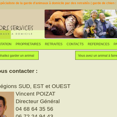
pécialiste de la garde d'animaux à domicile par des retraités ( garde de chien : d
TATION
PROPRIETAIRES
RETRAITES
CONTACTS
REFERENCES
P
Faites garder votre animal
Vous souhaitez garder un animal
haitez garder un animal
Vous avez un animal à fair
us contacter :
Régions SUD, EST et OUEST
Vincent POIZAT
Directeur Général
04 68 64 35 56
06 72 24 94 43