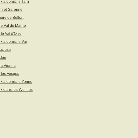
x à domicile Tarn
rn et Garonne
toire de Belfort
 le Val de Marne
 le Val d'Oise
x à domicile Var
ucluse
ndée
 la Vienne
 les Vosges
x à domicile Yonne
x dans les Yvelines